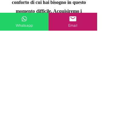
conforto di cui hai bisogno in questo
momento difficile. Acquisiremo i
permessi e i documenti necessari e tu
Whatsapp
Email
non dovrai preoccuparti di nessuno di
questi dettagli .
Certificato
Il nostro Team fornirà un Certificato
di dispersione in mare contenente le
coordinate esatte del luogo in cui è stata
effettuata la dispersione delle ceneri. In